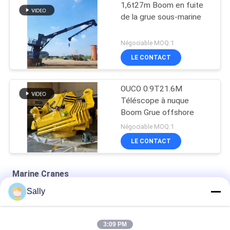
1,6t27m Boom en fuite
de la grue sous-marine
Négociable MOQ:1
LE CONTACT
OUCO 0.9T21.6M
Téléscope à nuque
Boom Grue offshore
Négociable MOQ:1
LE CONTACT
Marine Cranes
Sally
Câble métallique marin Premium OUCO
10T20M Knuckle Boom Lift Crane
3:09 PM