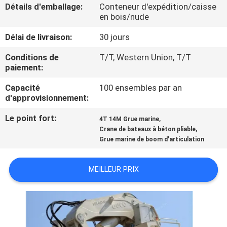
Détails d'emballage:
Conteneur d'expédition/caisse
en bois/nude
À
Délai de livraison:
30 jours
PROPOS
DE
Conditions de
T/T, Western Union, T/T
paiement:
NOUS
Capacité
100 ensembles par an
d'approvisionnement:
VISITE
Le point fort:
,
4T 14M Grue marine
DE
,
Crane de bateaux à béton pliable
L'USINE
Grue marine de boom d'articulation
MEILLEUR PRIX
CONTRÔLE
DE
LA