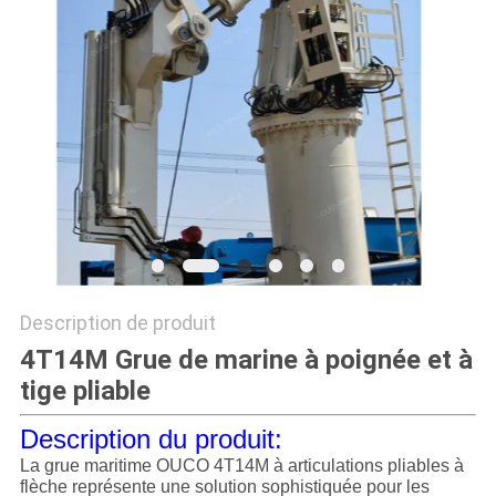
QUALITÉ
NOUVELLES
LES
AFFAIRES
CONTACT
US
Description de produit
PLAN
4T14M Grue de marine à poignée et à
tige pliable
DU
SITE
Description du produit:
La grue maritime OUCO 4T14M à articulations pliables à
flèche représente une solution sophistiquée pour les