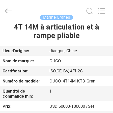
OUCO
INTERNATIONAL
GROUP
CO.,
LTD.
Marine Cranes
All
Rights
4T 14M à articulation et à
À
Reserved.
rampe pliable
LA
MAISON
Lieu d'origine:
Jiangsu, Chine
PRODUITS
Nom de marque:
OUCO
Certification:
ISO,CE, BV, API-2C
VIDÉOS
Numéro de modèle:
OUCO-4T14M-KTB-Gran
LE
Quantité de
1
commande min:
SPECTACLE
Prix:
USD 50000-100000 /Set
VR