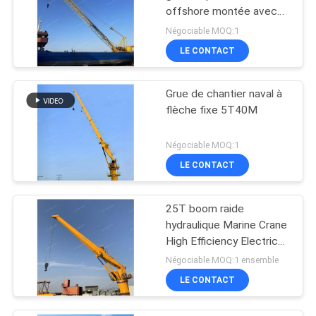
offshore montée avec
moteur diesel
Négociable MOQ:1
LE CONTACT
Grue de chantier naval à
flèche fixe 5T40M
Négociable MOQ:1
LE CONTACT
25T boom raide
hydraulique Marine Crane
High Efficiency Electric
For résistante
Négociable MOQ:1 ensemble
LE CONTACT