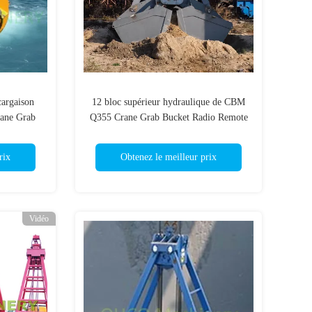
cargaison
12 bloc supérieur hydraulique de CBM
rane Grab
Q355 Crane Grab Bucket Radio Remote
ordes
rix
Obtenez le meilleur prix
Vidéo