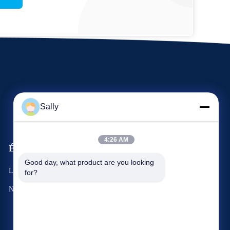
Sally
4:26 AM
Événements
Demande Une citation
Good day, what product are you looking 
Les affaires
for?
TéLéPHONE : 86-510-8273-7166
Nouvelles
Fax : 86-510-8391-5801



