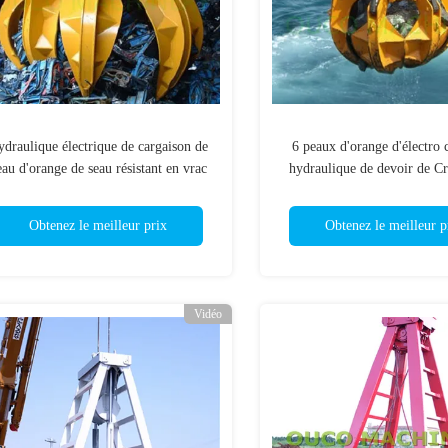
draulique électrique de cargaison de
6 peaux d'orange d'électro 
eau d'orange de seau résistant en vrac
hydraulique de devoir de C
de grippage
Bucket Bulk Heavy de c
Obtenez le meilleur prix
Obtenez le meilleur p
Vidéo