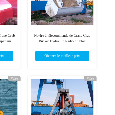
Crane Grab
Navire à télécommande de Crane Grab
upérieur
Bucket Hydraulic Radio du bloc
supérieur 4CBM
rix
Obtenez le meilleur prix
Vidéo
Vidéo