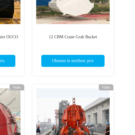
uaire OUCO
12 CBM Crane Grab Bucket
rix
Obtenez le meilleur prix
Vidéo
Vidéo