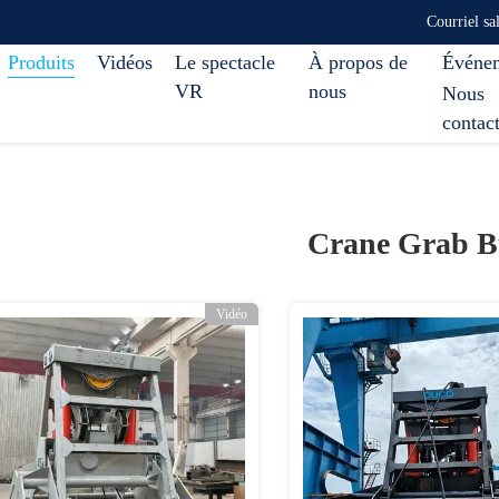
Courriel s
Produits
Vidéos
Le spectacle
À propos de
Événe
VR
nous
Nous
contac
Crane Grab B
Vidéo