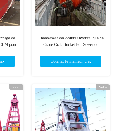
ippage de
Enlèvement des ordures hydraulique de
12CBM pour
Crane Grab Bucket For Sewer de
déchets
rix
Obtenez le meilleur prix
Vidéo
Vidéo