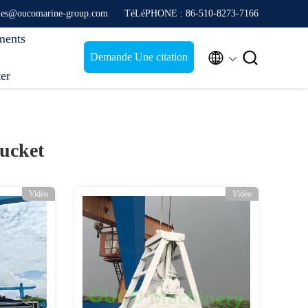
ales@oucomarine-group.com
TéLéPHONE : 86-510-8273-7166
ments


Demande Une citation
ter
ucket
Vidéo
Vidéo