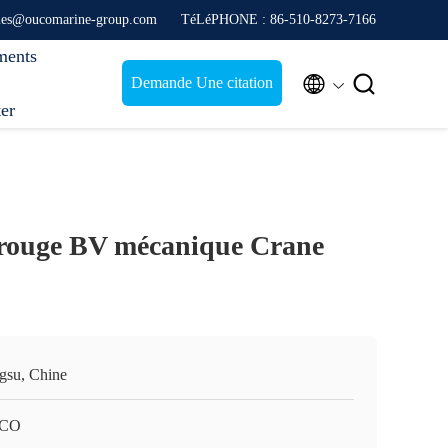
ales@oucomarine-group.com
TéLéPHONE : 86-510-8273-7166
ments


Demande Une citation
ter
 rouge BV mécanique Crane
ngsu, Chine
CO