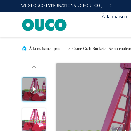
WUXI OUCO INTERNATIONAL GROUP CO., LTD
À la maison
À la maison
>
produits
>
Crane Grab Bucket
>
5cbm couleu