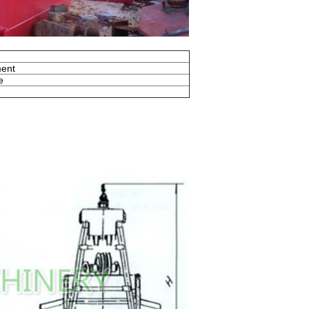
ent
e