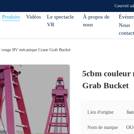
Courriel s
Produits
Vidéos
Le spectacle
À propos de
Événe
VR
nous
Nous
contac
r rouge BV mécanique Crane Grab Bucket
5cbm couleur
Grab Bucket
Lieu d'origine
Jia
Nom de marque
OU