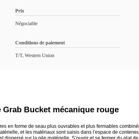
Prix
Négociable
Conditions de paiement
T/T, Western Union
e Grab Bucket mécanique rouge
s en forme de seau plus ouvrables et plus fermables combinée
térielle, et les matériaux sont saisis dans l'espace de contene
est dispersé sur la pile matérielle. S'ouvrir et se fermer du pl