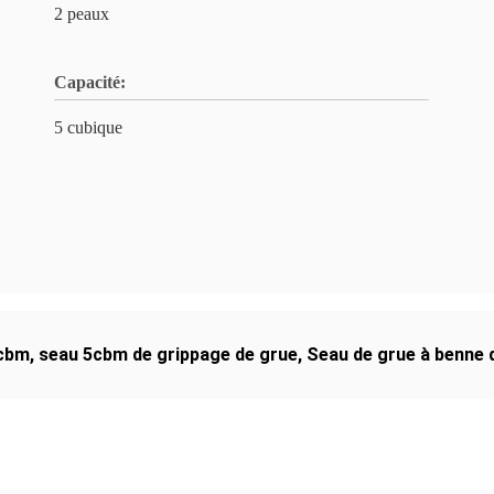
2 peaux
Capacité:
5 cubique
5cbm
,
seau 5cbm de grippage de grue
,
Seau de grue à benne d