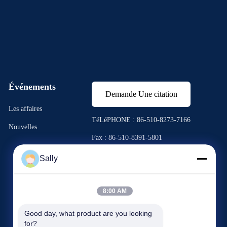
Événements
Demande Une citation
Les affaires
TéLéPHONE : 86-510-8273-7166
Nouvelles
Fax : 86-510-8391-5801




Sally
8:00 AM
Good day, what product are you looking 
for?