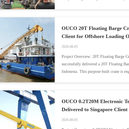
la précision ...
OUCO 20T Floating Barge Cran
Client for Offshore Loading 
2026-08-05
Project Overview: 20T Floating Barge C
successfully delivered a 20T Floating Bar
Indonesia. This purpose-built crane is eng
operations ...
OUCO 0.2T20M Electronic Tel
Delivered to Singapore Client
2026-08-05