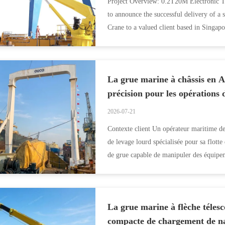
Project Overview: 0.2T20M Electronic 
to announce the successful delivery of a
Crane to a valued client based in Singapo
demanding ...
La grue marine à châssis en 
précision pour les opérations
2026-07-21
Contexte client Un opérateur maritime de
de levage lourd spécialisée pour sa flotte
de grue capable de manipuler des équipeme
La grue marine à flèche téle
compacte de chargement de na