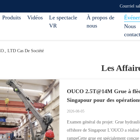
Courriel s
Produits
Vidéos
Le spectacle
À propos de
Événe
VR
nous
Nous
contac
 LTD Cas De Société
Les Affair
OUCO 2.5T@14M Grue à flèche 
Singapour pour des opérations
2026-08-05
Examen général du projet: Grue hydraul
offshore de Singapour L'OUCO a réalis
rampeCette grue est spécialement conçue 