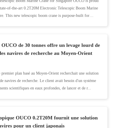
Telescopic Boom Marine Crane for Singapore OUCO is proud
 state-of-the-art 0.2T20M Electronic Telescopic Boom Marine
re. This new telescopic boom crane is purpose-built for
A OUCO de 30 tonnes offre un levage lourd de
 des navires de recherche au Moyen-Orient
 premier plan basé au Moyen-Orient recherchait une solution
 de navires de recherche. Le client avait besoin d'un système
nts scientifiques en eaux profondes, de lancer et de r...
scopique OUCO 0.2T20M fournit une solution
vires pour un client japonais