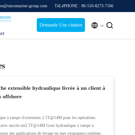
ales@oucomarine-group.com
TéLéPHONE : 86-510-8273-7166
ments


Demande Une citation
ter
es
extensible hydraulique livrée à un client à
 offshore
ique à rampe d'extension 2.5T@14M pour les opérations
é avec succès un2.5T@14M Grue hydraulique à rampe à
pour des applications de levage en mer exigeantes,combiner