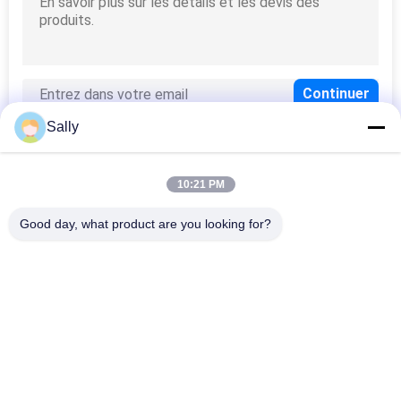
POLITIQUE
DE
CONFIDENTIALITÉ
Sally
10:21 PM
Catégories populaires
Tous
Good day, what product are you looking for?
Seau Mécanique De 
Crane Grab Bucket
Grippage
Seau De Grippage 
Seau Hydraulique De 
De Bloc Supérieur
Grippage
Grippage À 
Marine Cranes
Télécommande 
Sans Fil