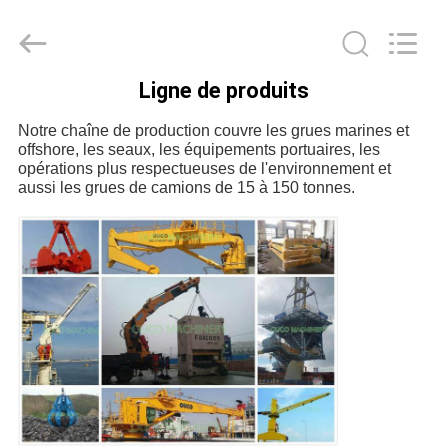
OUCO
INTERNATIONAL
GROUP
CO.,
LTD.
All
Ligne de produits
Rights
À
Reserved.
Notre chaîne de production couvre les grues marines et
LA
offshore, les seaux, les équipements portuaires, les
MAISON
opérations plus respectueuses de l'environnement et
aussi les grues de camions de 15 à 150 tonnes.
PRODUITS
VIDÉOS
LE
SPECTACLE
VR