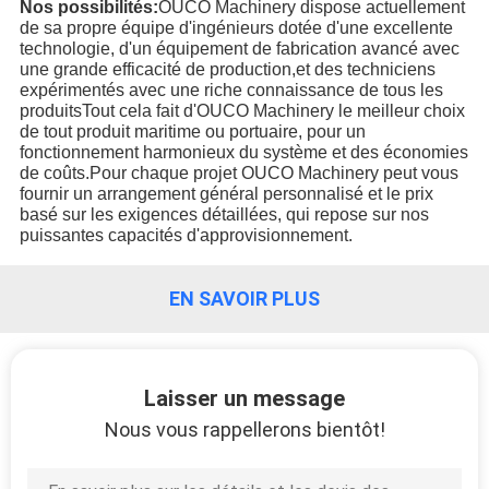
QUALITÉ
Nos possibilités:
OUCO Machinery dispose actuellement
de sa propre équipe d'ingénieurs dotée d'une excellente
technologie, d'un équipement de fabrication avancé avec
NOUVELLES
une grande efficacité de production,et des techniciens
expérimentés avec une riche connaissance de tous les
produitsTout cela fait d'OUCO Machinery le meilleur choix
de tout produit maritime ou portuaire, pour un
LES
fonctionnement harmonieux du système et des économies
AFFAIRES
de coûts.Pour chaque projet OUCO Machinery peut vous
fournir un arrangement général personnalisé et le prix
basé sur les exigences détaillées, qui repose sur nos
puissantes capacités d'approvisionnement.
CONTACT
US
EN SAVOIR PLUS
PLAN
DU
Laisser un message
SITE
Nous vous rappellerons bientôt!