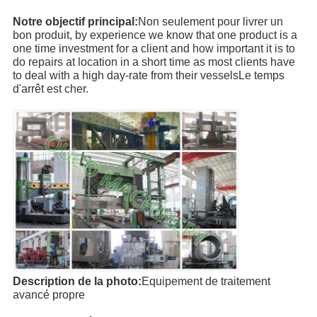
Notre objectif principal:
Non seulement pour livrer un
À
bon produit, by experience we know that one product is a
one time investment for a client and how important it is to
PROPOS
do repairs at location in a short time as most clients have
to deal with a high day-rate from their vesselsLe temps
DE
d'arrêt est cher.
NOUS
VISITE
DE
L'USINE
CONTRÔLE
DE
Description de la photo:
Equipement de traitement
LA
avancé propre