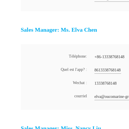
Sales Manager: Ms. Elva Chen
Téléphone:
+86-13338768148
Quel est l'app? :
8613338768148
Wechat :
13338768148
courriel
elva@oucomarine-g
Sales Manager: Miss. Nancy Liu