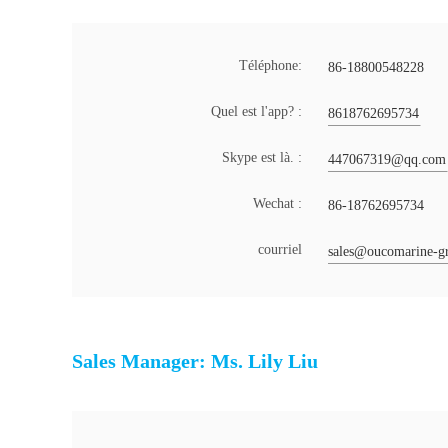
Téléphone:
86-18800548228
Quel est l'app? :
8618762695734
Skype est là. :
447067319@qq.com
Wechat :
86-18762695734
courriel
sales@oucomarine-g
Sales Manager: Ms. Lily Liu