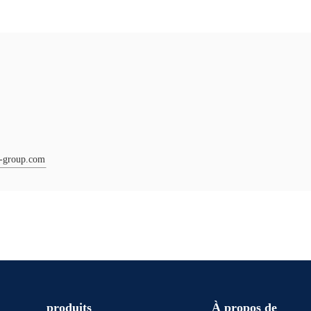
-group.com
produits
À propos de