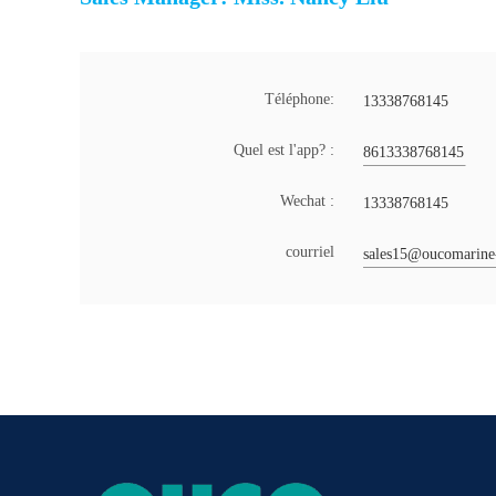
Téléphone:
13338768145
Quel est l'app? :
8613338768145
Wechat :
13338768145
courriel
sales15@oucomarine