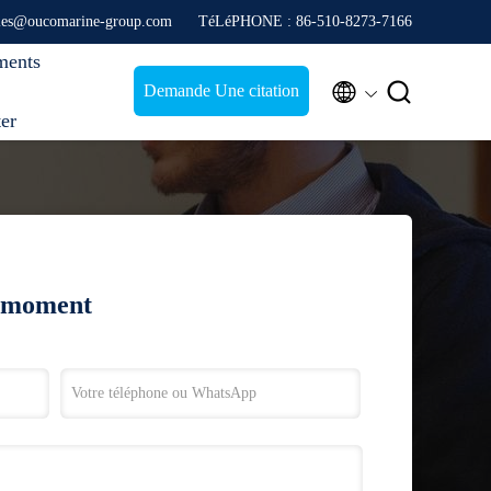
ales@oucomarine-group.com
TéLéPHONE : 86-510-8273-7166
ments


Demande Une citation
ter
t moment