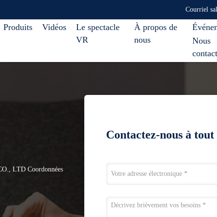
Courriel s
Produits
Vidéos
Le spectacle
À propos de
Événe
VR
nous
Nous
contac
Contactez-nous à tou
, LTD Coordonnées