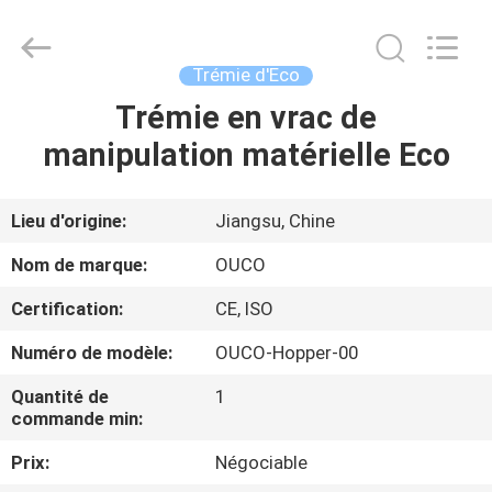
OUCO
INTERNATIONAL
GROUP
CO.,
LTD.
Trémie d'Eco
All
Rights
Trémie en vrac de
À
Reserved.
manipulation matérielle Eco
LA
MAISON
Lieu d'origine:
Jiangsu, Chine
PRODUITS
Nom de marque:
OUCO
Certification:
CE, ISO
VIDÉOS
Numéro de modèle:
OUCO-Hopper-00
LE
Quantité de
1
commande min:
SPECTACLE
Prix:
Négociable
VR