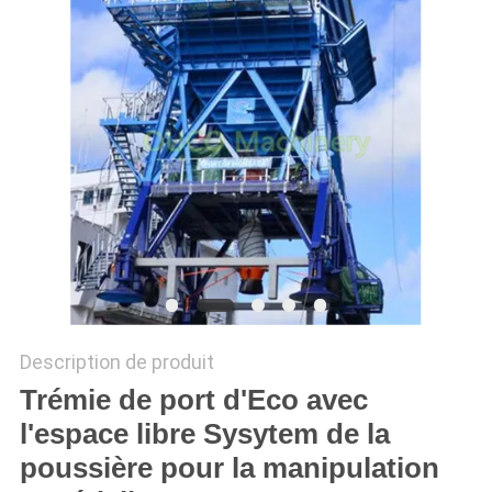
QUALITÉ
NOUVELLES
LES
AFFAIRES
CONTACT
US
PLAN
Description de produit
DU
Trémie de port d'Eco avec
SITE
l'espace libre Sysytem de la
poussière pour la manipulation