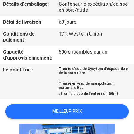
Détails d'emballage:
Conteneur d'expédition/caisse
en bois/nude
À
Délai de livraison:
60 jours
PROPOS
DE
Conditions de
T/T, Western Union
paiement:
NOUS
Capacité
500 ensembles par an
d'approvisionnement:
VISITE
Le point fort:
Trémie d'eco de Sysytem d'espace libre
DE
de la poussière
,
L'USINE
Trémie en vrac de manipulation
matérielle Eco
,
trémie d'eco de l'entonnoir 50m3
CONTRÔLE
MEILLEUR PRIX
DE
LA