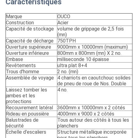
Caractéristiques
Marque
OUCO
Construction
Acier
Capacité de stockage
volume de grippage de 2,5 fois
(mn)
Capacité de décharge
750TPH
Ouverture supérieure
9000mm x 10000mm (maximum)
Ouverture inférieure
800mm x 800mm (mn) X 2 no.
Embase
milliseconde 10 épaisse
Revêtements
ultra plat 8+4
Trous d'homme
2 no. (mn)
Assemblée de voyage
4 charriots en caoutchouc solides
de pneu de roue de Nos. Double
Laissez tomber les
4 no.
jambes et les
protections
Recouvrement latéral
3600mm x 10000mm x 2 côtés
Rideau en poussière
4000mm x 9000 x 2 côtés
Balustrades de
Tous autour des côtés à tous les
sécurité
planchers
Échelle d'escaliers
Structure métallique incorporée
pour tous les planchers