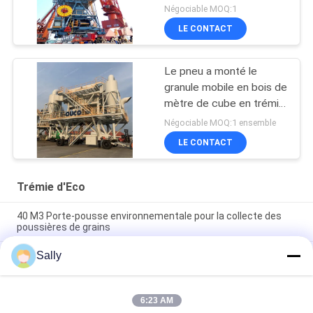
Négociable MOQ:1
LE CONTACT
Le pneu a monté le
granule mobile en bois de
mètre de cube en trémie
40 d'Eco
Négociable MOQ:1 ensemble
LE CONTACT
Trémie d'Eco
40 M3 Porte-pousse environnementale pour la collecte des
poussières de grains
Sally
Preuve matérielle en vrac 750TPH gauche de la poussière de
filtre à cyclone de trémie mobile d'Eco
Milliseconde épaisse matérielle en vrac de la trémie 10 de port
6:23 AM
de preuve de la poussière de filtre à manches de trémie