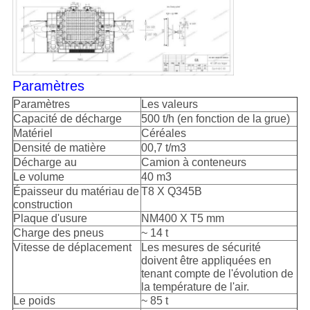
Paramètres
Paramètres
Les valeurs
Capacité de décharge
500 t/h (en fonction de la grue)
Matériel
Céréales
Densité de matière
00,7 t/m3
Décharge au
Camion à conteneurs
Le volume
40 m3
Épaisseur du matériau de
T8 X Q345B
construction
Plaque d'usure
NM400 X T5 mm
Charge des pneus
~ 14 t
Vitesse de déplacement
Les mesures de sécurité
doivent être appliquées en
tenant compte de l'évolution de
la température de l'air.
Le poids
~ 85 t