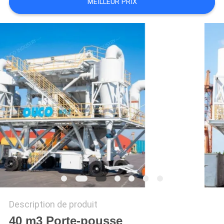
QUALITÉ
MEILLEUR PRIX
NOUVELLES
LES
AFFAIRES
CONTACT
US
PLAN
DU
SITE
Description de produit
40 m3 Porte-pousse