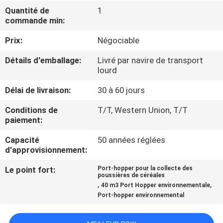
Quantité de
1
commande min:
À
PROPOS
Prix:
Négociable
DE
Détails d'emballage:
Livré par navire de transport
lourd
NOUS
Délai de livraison:
30 à 60 jours
VISITE
Conditions de
T/T, Western Union, T/T
paiement:
DE
L'USINE
Capacité
50 années réglées
d'approvisionnement:
CONTRÔLE
Le point fort:
Port-hopper pour la collecte des
poussières de céréales
,
,
DE
40 m3 Port Hopper environnementale
Port-hopper environnemental
LA