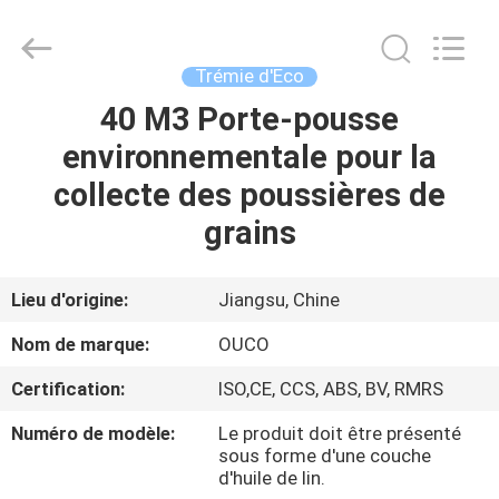
OUCO
INTERNATIONAL
GROUP
CO.,
LTD.
Trémie d'Eco
All
Rights
40 M3 Porte-pousse
À
Reserved.
environnementale pour la
LA
collecte des poussières de
MAISON
grains
PRODUITS
Lieu d'origine:
Jiangsu, Chine
VIDÉOS
Nom de marque:
OUCO
Certification:
ISO,CE, CCS, ABS, BV, RMRS
LE
Numéro de modèle:
Le produit doit être présenté
SPECTACLE
sous forme d'une couche
VR
d'huile de lin.