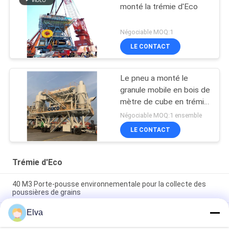
monté la trémie d'Eco
Négociable MOQ:1
LE CONTACT
Le pneu a monté le
granule mobile en bois de
mètre de cube en trémie
40 d'Eco
Négociable MOQ:1 ensemble
LE CONTACT
Trémie d'Eco
40 M3 Porte-pousse environnementale pour la collecte des
poussières de grains
Elva
Preuve matérielle en vrac 750TPH gauche de la poussière de
filtre à cyclone de trémie mobile d'Eco