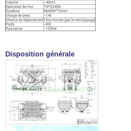
Volume
~40m3
Épaisseur de mur
T8*Q345B
Doublure
NM400*T5mm
Charge de pneu
~14t
Vitesse de déplacement
10m/minute (par le remorquage)
Poids
~85t
Puissance
~105Kw
Disposition générale