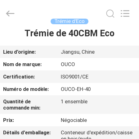
OUCO
INTERNATIONAL
GROUP
CO.,
LTD.
Trémie d'Eco
All
Rights
Trémie de 40CBM Eco
À
Reserved.
LA
Lieu d'origine:
Jiangsu, Chine
MAISON
Nom de marque:
OUCO
PRODUITS
Certification:
ISO9001/CE
Numéro de modèle:
OUCO-EH-40
VIDÉOS
Quantité de
1 ensemble
commande min:
LE
Prix:
Négociable
SPECTACLE
VR
Détails d'emballage:
Conteneur d'expédition/caisse
en bois/nude