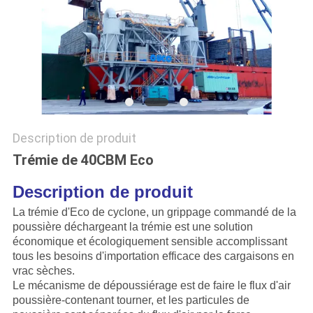
QUALITÉ
NOUVELLES
LES
AFFAIRES
Description de produit
CONTACT
Trémie de 40CBM Eco
US
Description de produit
La trémie d'Eco de cyclone, un grippage commandé de la
PLAN
poussière déchargeant la trémie est une solution
économique et écologiquement sensible accomplissant
DU
tous les besoins d'importation efficace des cargaisons en
SITE
vrac sèches.
Le mécanisme de dépoussiérage est de faire le flux d'air
poussière-contenant tourner, et les particules de