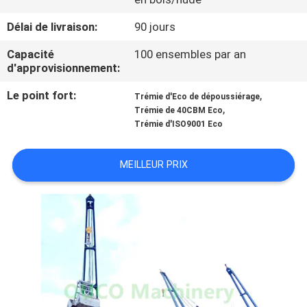
Délai de livraison:
90 jours
À
PROPOS
Capacité
100 ensembles par an
d'approvisionnement:
DE
Le point fort:
,
Trémie d'Eco de dépoussiérage
NOUS
,
Trémie de 40CBM Eco
Trémie d'ISO9001 Eco
VISITE
MEILLEUR PRIX
DE
L'USINE
CONTRÔLE
DE
LA