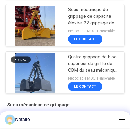
Seau mécanique de
grippage de capacité
élevée, 22 grippage de
corde du mètre cube
Négociable MOQ:1 ensemble
quatre
LE CONTACT
Quatre grippage de bloc
supérieur de griffe de
CBM du seau mécanique
27 de grippage de corde
Négociable MOQ:1 ensemble
double
LE CONTACT
Seau mécanique de grippage
Grippage hydraulique de dragage de bloc supérieur
Natalie
Seau mécanique de grippage de 6 CBM