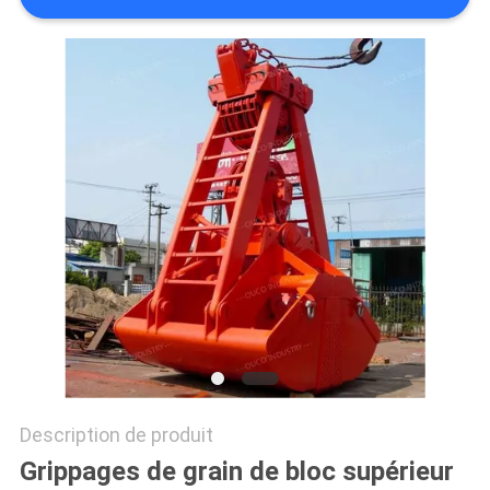
QUALITÉ
NOUVELLES
LES
AFFAIRES
CONTACT
US
PLAN
DU
SITE
Description de produit
Grippages de grain de bloc supérieur