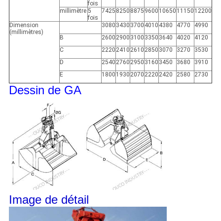
fois
millimètre
5
7425
8250
8875
9600
10650
11150
12200
fois
Dimension
3080
3430
3700
4010
4380
4770
4990
(millimètres)
B
2600
2900
3100
3350
3640
4020
4120
C
2220
2410
2610
2850
3070
3270
3530
D
2540
2760
2950
3160
3450
3680
3910
E
1800
1930
2070
2220
2420
2580
2730
Dessin de GA
Image de détail