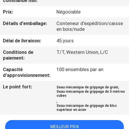
commande min:
Prix:
Négociable
À
PROPOS
Détails d'emballage:
Conteneur d'expédition/caisse
en bois/nude
DE
Délai de livraison:
45 jours
NOUS
Conditions de
T/T, Western Union, L/C
paiement:
VISITE
Capacité
100 ensembles par an
DE
d'approvisionnement:
L'USINE
Le point fort:
,
Seau mécanique de grippage de grain
Seau mécanique de grippage de 5 mètres
cubes
CONTRÔLE
,
Seau mécanique de grippage de bloc
DE
supérieur en acier
LA
MEILLEUR PRIX