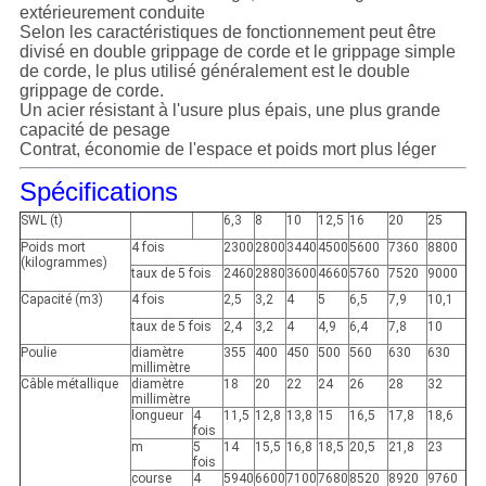
extérieurement conduite
Selon les caractéristiques de fonctionnement peut être
divisé en double grippage de corde et le grippage simple
de corde, le plus utilisé généralement est le double
grippage de corde.
Un acier résistant à l'usure plus épais, une plus grande
capacité de pesage
Contrat, économie de l'espace et poids mort plus léger
Spécifications
SWL (t)
6,3
8
10
12,5
16
20
25
Poids mort
4 fois
2300
2800
3440
4500
5600
7360
8800
(kilogrammes)
taux de 5 fois
2460
2880
3600
4660
5760
7520
9000
Capacité (m3)
4 fois
2,5
3,2
4
5
6,5
7,9
10,1
taux de 5 fois
2,4
3,2
4
4,9
6,4
7,8
10
Poulie
diamètre
355
400
450
500
560
630
630
millimètre
Câble métallique
diamètre
18
20
22
24
26
28
32
millimètre
longueur
4
11,5
12,8
13,8
15
16,5
17,8
18,6
fois
m
5
14
15,5
16,8
18,5
20,5
21,8
23
fois
course
4
5940
6600
7100
7680
8520
8920
9760