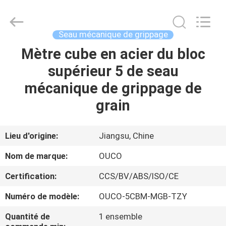
OUCO
INTERNATIONAL
GROUP
CO.,
LTD.
Seau mécanique de grippage
All
Rights
Mètre cube en acier du bloc
À
Reserved.
supérieur 5 de seau
LA
mécanique de grippage de
MAISON
grain
PRODUITS
Lieu d'origine:
Jiangsu, Chine
VIDÉOS
Nom de marque:
OUCO
Certification:
CCS/BV/ABS/ISO/CE
LE
Numéro de modèle:
OUCO-5CBM-MGB-TZY
SPECTACLE
VR
Quantité de
1 ensemble