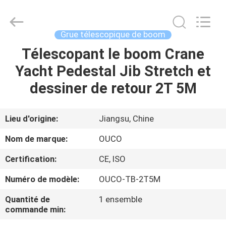
OUCO
INTERNATIONAL
GROUP
CO.,
LTD.
Grue télescopique de boom
All
Rights
Télescopant le boom Crane
À
Reserved.
Yacht Pedestal Jib Stretch et
LA
dessiner de retour 2T 5M
MAISON
PRODUITS
Lieu d'origine:
Jiangsu, Chine
Nom de marque:
OUCO
VIDÉOS
Certification:
CE, ISO
Numéro de modèle:
OUCO-TB-2T5M
LE
SPECTACLE
Quantité de
1 ensemble
commande min:
VR