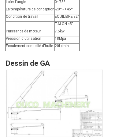
Lofer l'angle
0~75º
La température de conception
-20º~+45º
Condition de travail
ÉQUILIBRE ≤2°
TALON ≤5°
Puissance de moteur
7.5kw
Pression d'utilisation
18Mpa
Écoulement conseillé d'huile
20L/min
Dessin de GA