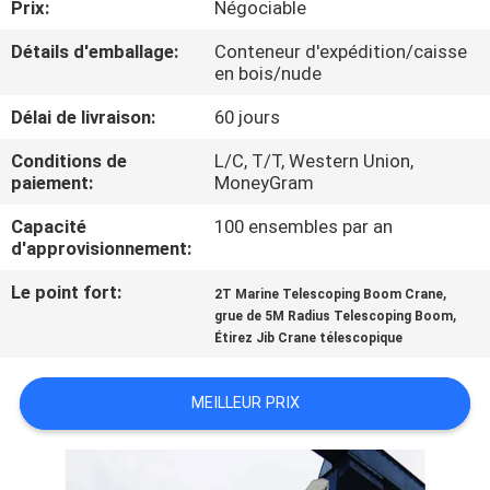
Prix:
Négociable
À
Détails d'emballage:
Conteneur d'expédition/caisse
en bois/nude
PROPOS
Délai de livraison:
60 jours
DE
NOUS
Conditions de
L/C, T/T, Western Union,
paiement:
MoneyGram
Capacité
100 ensembles par an
VISITE
d'approvisionnement:
DE
Le point fort:
,
2T Marine Telescoping Boom Crane
L'USINE
,
grue de 5M Radius Telescoping Boom
Étirez Jib Crane télescopique
CONTRÔLE
MEILLEUR PRIX
DE
LA