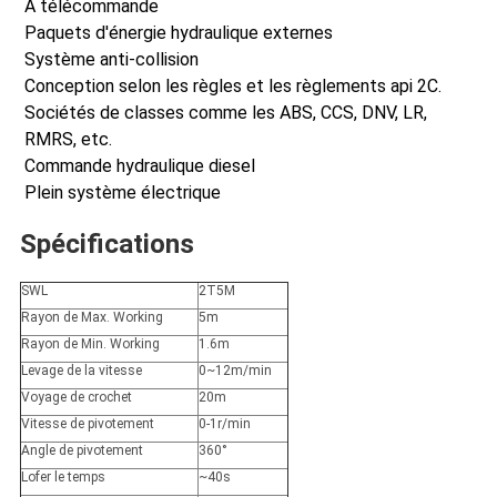
À télécommande
Paquets d'énergie hydraulique externes
Système anti-collision
Conception selon les règles et les règlements api 2C.
Sociétés de classes comme les ABS, CCS, DNV, LR, 
RMRS, etc.
Commande hydraulique diesel
Plein système électrique
Spécifications
SWL
2T5M
Rayon de Max. Working
5m
Rayon de Min. Working
1.6m
Levage de la vitesse
0~12m/min
Voyage de crochet
20m
Vitesse de pivotement
0-1r/min
Angle de pivotement
360°
Lofer le temps
~40s