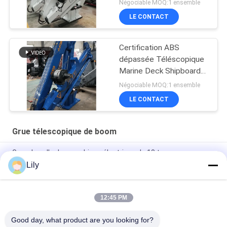
Négociable MOQ:1 ensemble
LE CONTACT
Certification ABS
dépassée Téléscopique
Marine Deck Shipboard
Boom Crane
Négociable MOQ:1 ensemble
LE CONTACT
Grue télescopique de boom
Grue de salle des machines électrique de 10 tonnes pour
navire
Lily
Grue de quai télescopique hydraulique 12T10M
12:45 PM
Grue télescopique blanche de boom de Marine Hydraulic 3t
30m
Good day, what product are you looking for?