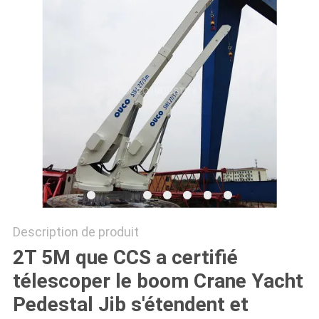
QUALITÉ
NOUVELLES
LES
AFFAIRES
CONTACT
US
PLAN
Description de produit
DU
2T 5M que CCS a certifié
SITE
télescoper le boom Crane Yacht
Pedestal Jib s'étendent et