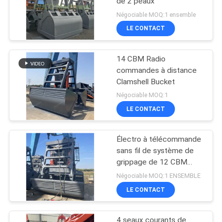
de 2 peaux
Négociable MOQ:1 ensemble
LE CONTACT
14 CBM Radio
commandes à distance
Clamshell Bucket
Négociable MOQ:1
LE CONTACT
Électro à télécommande
sans fil de système de
grippage de 12 CBM
hydraulique
Négociable MOQ:1 ENSEMBLE
LE CONTACT
4 seaux courants de