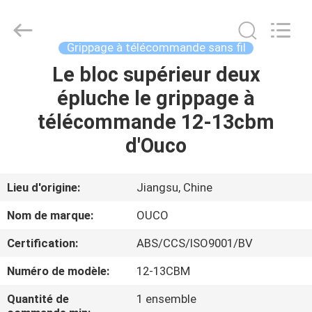
OUCO
INTERNATIONAL
GROUP
CO.,
LTD.
Grippage à télécommande sans fil
All
Rights
Le bloc supérieur deux
À
Reserved.
épluche le grippage à
LA
télécommande 12-13cbm
MAISON
d'Ouco
PRODUITS
Lieu d'origine:
Jiangsu, Chine
VIDÉOS
Nom de marque:
OUCO
Certification:
ABS/CCS/ISO9001/BV
LE
Numéro de modèle:
12-13CBM
SPECTACLE
VR
Quantité de
1 ensemble