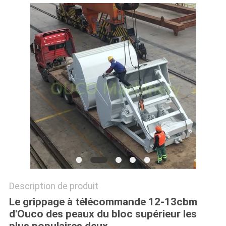
QUALITÉ
NOUVELLES
LES
AFFAIRES
CONTACT
US
PLAN
DU
Description de produit
SITE
Le grippage à télécommande 12-13cbm
d'Ouco des peaux du bloc supérieur les