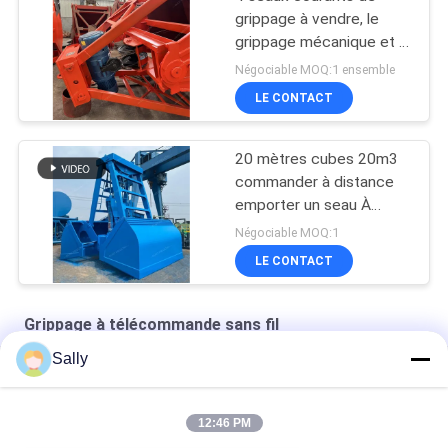
grippage à vendre, le
grippage mécanique et le
grippage
Négociable MOQ:1 ensemble
électrohydraulique
LE CONTACT
20 mètres cubes 20m3
commander à distance
emporter un seau À
vendre
Négociable MOQ:1
LE CONTACT
Grippage à télécommande sans fil
Sally
grippage à télécommande par radio de 100m
Navire du grippage 4CBM
12:46 PM