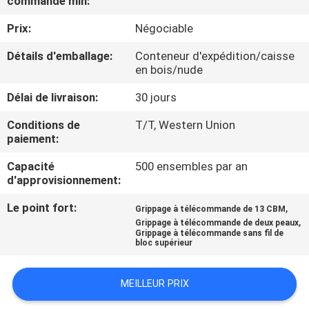
commande min:
Prix:
Négociable
À
PROPOS
Détails d'emballage:
Conteneur d'expédition/caisse
en bois/nude
DE
Délai de livraison:
30 jours
NOUS
Conditions de
T/T, Western Union
paiement:
VISITE
Capacité
500 ensembles par an
DE
d'approvisionnement:
L'USINE
Le point fort:
,
Grippage à télécommande de 13 CBM
,
Grippage à télécommande de deux peaux
CONTRÔLE
Grippage à télécommande sans fil de
bloc supérieur
DE
LA
MEILLEUR PRIX