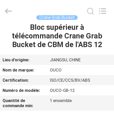
OUCO
INTERNATIONAL
GROUP
CO.,
LTD.
Crane Grab Bucket
All
Rights
Bloc supérieur à
À
Reserved.
télécommande Crane Grab
LA
Bucket de CBM de l'ABS 12
MAISON
PRODUITS
Lieu d'origine:
JIANGSU, CHINE
Nom de marque:
OUCO
VIDÉOS
Certification:
ISO/CE/CCS/BV/ABS
Numéro de modèle:
OUCO-GB-12
LE
SPECTACLE
Quantité de
1 ensemble
commande min:
VR