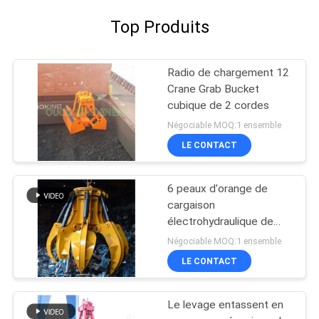
Top Produits
Radio de chargement 12
Crane Grab Bucket
cubique de 2 cordes
Négociable MOQ:1 ensemble
LE CONTACT
6 peaux d'orange de
cargaison
électrohydraulique de
devoir de Crane Grab
Négociable MOQ:1 ensemble
Bucket Bulk Heavy de
LE CONTACT
cordes
Le levage entassent en