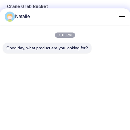
Crane Grab Bucket
Natalie
Grappin en vrac télécommandé sans fil de 8 m³
Prise de télécommande portuaire OUCO 15 m³
3:10 PM
12 CBM Crane Grab Bucket
Good day, what product are you looking for?
Catégories populaires
Tous
Seau Mécanique De 
Crane Grab Bucket
Grippage
Seau De Grippage 
Seau Hydraulique De 
De Bloc Supérieur
Grippage
Grippage À 
Marine Cranes
Télécommande 
Sans Fil
Grue En Mer De 
Grues De Plate-