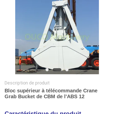
QUALITÉ
NOUVELLES
LES
AFFAIRES
CONTACT
US
PLAN
Description de produit
DU
Bloc supérieur à télécommande Crane
Grab Bucket de CBM de l'ABS 12
SITE
Caractéristique du produit