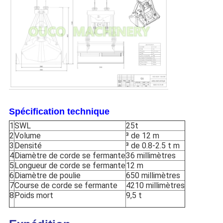
Spécification technique
1
SWL
25t
2
Volume
³ de 12 m
3
Densité
³ de 0.8-2.5 t m
4
Diamètre de corde se fermante
36 millimètres
5
Longueur de corde se fermante
12 m
6
Diamètre de poulie
650 millimètres
7
Course de corde se fermante
4210 millimètres
8
Poids mort
9,5 t