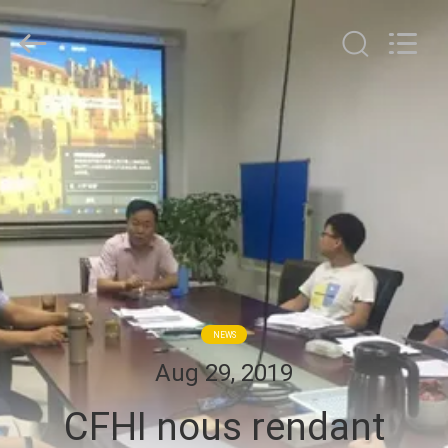
OUCO
INTERNATIONAL
GROUP
CO.,
LTD.
All
Rights
À
Reserved.
LA
MAISON
PRODUITS
VIDÉOS
NEWS
LE
Aug 29, 2019
SPECTACLE
CFHI nous rendant
VR