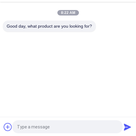
top
8:22 AM
Good day, what product are you looking for?
Catégories populaires
Tous
Seau Mécanique De 
Crane Grab Bucket
Grippage
Seau De Grippage 
Seau Hydraulique De 
De Bloc Supérieur
Grippage
Grippage À 
Marine Cranes
Télécommande 
Sans Fil
Grue En Mer De 
Grues De Plate-
Piédestal
Forme De Bateau
Demandez un devis