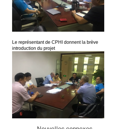
QUALITÉ
NOUVELLES
LES
Le représentant de CPHI donnent la brève
AFFAIRES
introduction du projet
CONTACT
US
PLAN
DU
SITE
Nouvelles connexes